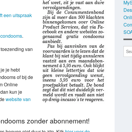
MyS
Des
 een uitspraak
Onl
Con
SOA
is condooms
.
e toezending van
je je hebt
ndooms of bij de
am Online
 dan kun je
 de
website van
condooms zonder abonnement!
s hoeven niet duur te zijn. Kijk
hier voor de