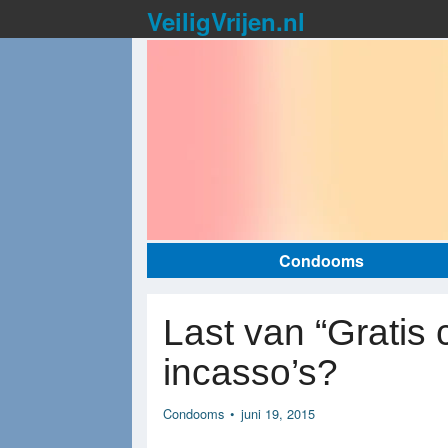
VeiligVrijen.nl
Condooms
Last van “Gratis
incasso’s?
Condooms
•
juni 19, 2015