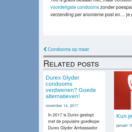
voordeligste condooms
zonder poespas
verzending per anonieme post en… je 
Condooms op maat
Related posts
Durex Glyder
condooms
verdwenen? Goede
alternatieven!
november 14, 2017
In 2017 is Durex gestopt
Kun j
met de populaire goedkope
januari 1
Durex Glyder Ambassador