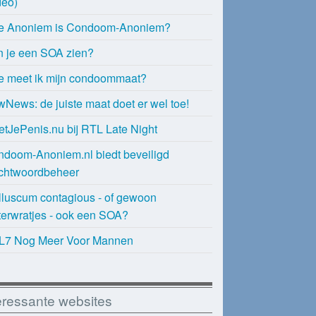
deo)
e Anoniem is Condoom-Anoniem?
 je een SOA zien?
 meet ik mijn condoommaat?
News: de juiste maat doet er wel toe!
tJePenis.nu bij RTL Late Night
doom-Anoniem.nl biedt beveiligd
chtwoordbeheer
luscum contagious - of gewoon
erwratjes - ook een SOA?
L7 Nog Meer Voor Mannen
eressante websites