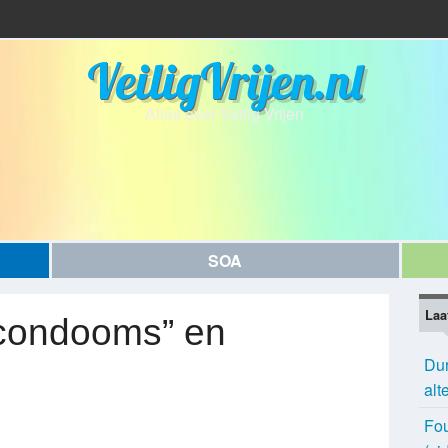
VeiligVrijen.nl
Alles over Veilig Vrijen
SOA
Laa
 condooms” en
Du
alt
Fou