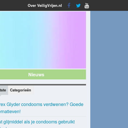
Over VeiligVrijen.nl
Nieuws
tste
Categorieën
rex Glyder condooms verdwenen? Goede
ernatieven!
t glijmiddel als je condooms gebruikt