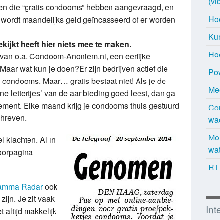
(vi
en die “gratis condooms” hebben aangevraagd, en
Ho
 wordt maandelijks geld geïncasseerd of er worden
Kun
bekijkt heeft hier niets mee te maken.
Hoe
 van o.a. Condoom-Anoniem.nl, een eerlijke
Maar wat kun je doen?
Er zijn bedrijven actief die
Pow
s condooms. Maar… gratis bestaat niet! Als je de
Mee
ne lettertjes’ van de aanbieding goed leest, dan ga
ment. Elke maand krijg je condooms thuis gestuurd
Con
chreven.
wa
Mol
 klachten. Al in
wat
oorpagina
RT
ramma Radar
ook
 zijn. Je zit vaak
Int
 altijd makkelijk