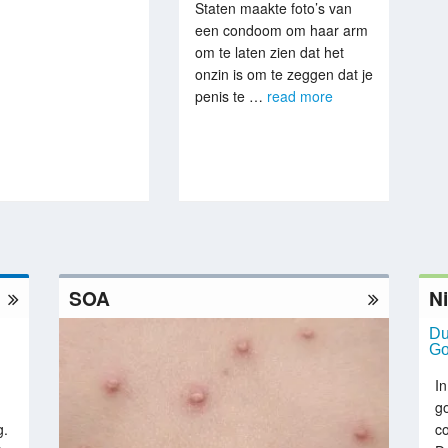
Staten maakte foto’s van
een condoom om haar arm
om te laten zien dat het
onzin is om te zeggen dat je
penis te …
read more
SOA
N
Du
Go
In
g
g.
c