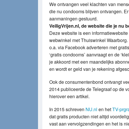
We ontvangen veel klachten van mens
die nu condooms blijven ontvangen. Er
aanmaningen gestuurd.
VeiligVrijen.nl, de website die je nu 
Deze website is een informatiewebsite
webwinkel met Thuiswinkel Waarborg. 
o.a. via Facebook adverteren met grati
‘gratis condooms’ aanvraagt en de ‘klei
je akkoord met een maandelijks abonne
en wordt er geld van je rekening afges
Ook de consumentenbond ontvangt veel
2014 publiceerde de Telegraaf op de v
hierover een artikel.
In 2015 schreven
NU.nl
en het
TV-prg
dat gratis producten niet altijd voordelig
vast aan vervolgzendingen en het is niet