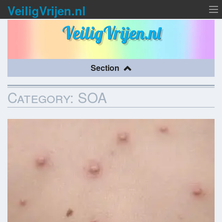
VeiligVrijen.nl
VeiligVrijen.nl
Over VeiligVrijen.nl
Section
Condooms
Category:
SOA
SOA
Nieuws