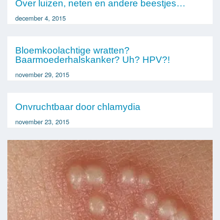
Over luizen, neten en andere beestjes…
december 4, 2015
Bloemkoolachtige wratten?
Baarmoederhalskanker? Uh? HPV?!
november 29, 2015
Onvruchtbaar door chlamydia
november 23, 2015