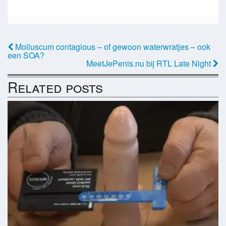
Molluscum contagious – of gewoon waterwratjes – ook
een SOA?
MeetJePenis.nu bij RTL Late Night
Related posts