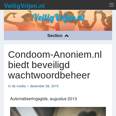
VeiligVrijen.nl
VeiligVrijen.nl
Over VeiligVrijen.nl
Section
Condooms
Condoom-Anoniem.nl
SOA
biedt beveiligd
Nieuws
wachtwoordbeheer
In de media
•
december 28, 2015
Automatiseringsgids, augustus 2013