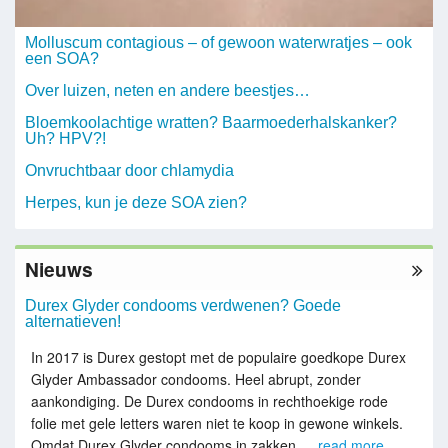
Molluscum contagious – of gewoon waterwratjes – ook
een SOA?
Over luizen, neten en andere beestjes…
Bloemkoolachtige wratten? Baarmoederhalskanker?
Uh? HPV?!
Onvruchtbaar door chlamydia
Herpes, kun je deze SOA zien?
Nieuws
Durex Glyder condooms verdwenen? Goede
alternatieven!
In 2017 is Durex gestopt met de populaire goedkope Durex
Glyder Ambassador condooms. Heel abrupt, zonder
aankondiging. De Durex condooms in rechthoekige rode
folie met gele letters waren niet te koop in gewone winkels.
Omdat Durex Glyder condooms in zakken …
read more