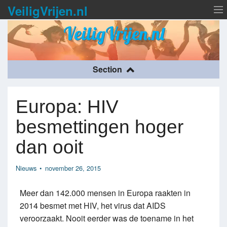
VeiligVrijen.nl
VeiligVrijen.nl
Over VeiligVrijen.nl
Section
Condooms
Europa: HIV
SOA
besmettingen hoger
Nieuws
dan ooit
Nieuws
•
november 26, 2015
Meer dan 142.000 mensen in Europa raakten in
2014 besmet met HIV, het virus dat AIDS
veroorzaakt. Nooit eerder was de toename in het