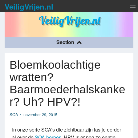
VeiligVrijen.nl
VeiligVrijen.nl
Over VeiligVrijen.nl
Section
Condooms
Bloemkoolachtige
SOA
wratten?
Nieuws
Baarmoederhalskanke
r? Uh? HPV?!
SOA
•
november 29, 2015
In onze serie SOA’s die zichtbaar zijn las je eerder
al over de
SOA herpes
. HPV is er nog zo eentje…